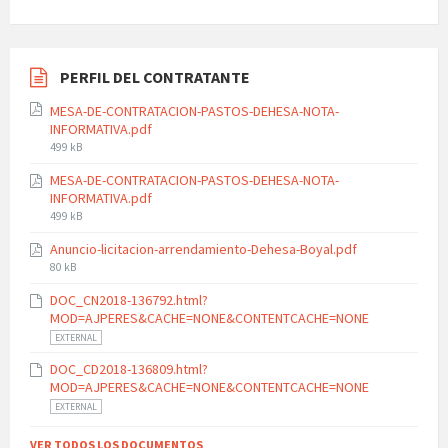
PERFIL DEL CONTRATANTE
MESA-DE-CONTRATACION-PASTOS-DEHESA-NOTA-
INFORMATIVA.pdf
File
499 kB
size:
MESA-DE-CONTRATACION-PASTOS-DEHESA-NOTA-
INFORMATIVA.pdf
File
499 kB
size:
Anuncio-licitacion-arrendamiento-Dehesa-Boyal.pdf
File
80 kB
size:
DOC_CN2018-136792.html?
MOD=AJPERES&CACHE=NONE&CONTENTCACHE=NONE
EXTERNAL
DOC_CD2018-136809.html?
MOD=AJPERES&CACHE=NONE&CONTENTCACHE=NONE
EXTERNAL
VER TODOS LOS DOCUMENTOS