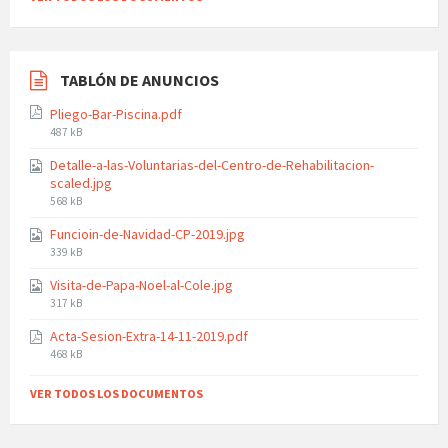
TABLÓN DE ANUNCIOS
Pliego-Bar-Piscina.pdf
File
487 kB
size:
Detalle-a-las-Voluntarias-del-Centro-de-Rehabilitacion-
scaled.jpg
File
568 kB
size:
Funcioin-de-Navidad-CP-2019.jpg
File
339 kB
size:
Visita-de-Papa-Noel-al-Cole.jpg
File
317 kB
size:
Acta-Sesion-Extra-14-11-2019.pdf
File
468 kB
size:
VER TODOS LOS DOCUMENTOS