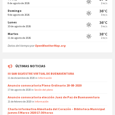
8 de agosto de 2026
2 m/s
36°C
Domingo
9 de agosto de 2026
3 m/s
36°C
Lunes
10 de agosto de 2026
3 m/s
38°C
Martes
11 de agosto de 2026
2 m/s
Datos del tiempo por
OpenWeatherMap.org
ÚLTIMAS NOTICIAS
III SAN SILVESTRE VIRTUAL DE BUENAVENTURA
11 de diciembre de 2020
in
Información
Anuncio convocatoria Pleno Ordinario 28-08-2020
17 de agosto de 2020
in
Sesión del pleno
Anuncio convocatoria elección Juez de Paz de Buenaventura
21 de febrero de 2020
in
Información
Charla informativa Almohada del Corazón – Biblioteca Municipal
jueves 5 Marzo 2020 17:30 horas