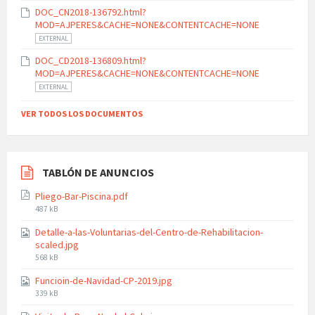
size:
DOC_CN2018-136792.html?
MOD=AJPERES&CACHE=NONE&CONTENTCACHE=NONE
EXTERNAL
DOC_CD2018-136809.html?
MOD=AJPERES&CACHE=NONE&CONTENTCACHE=NONE
EXTERNAL
VER TODOS LOS DOCUMENTOS
TABLÓN DE ANUNCIOS
Pliego-Bar-Piscina.pdf
File
487 kB
size:
Detalle-a-las-Voluntarias-del-Centro-de-Rehabilitacion-
scaled.jpg
File
568 kB
size:
Funcioin-de-Navidad-CP-2019.jpg
File
339 kB
size: