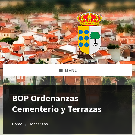
Skip
Skip
Skip
Skip
to
to
to
to
content
left
right
footer
sidebar
sidebar
MENU
BOP Ordenanzas
Cementerio y Terrazas
Home
Descargas
/