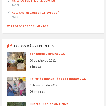
Visita-de-Papa-Noel-al-Cole.jpg
File
317 kB
size:
Acta-Sesion-Extra-14-11-2019.pdf
File
468 kB
size:
VER TODOS LOS DOCUMENTOS
FOTOS MÁS RECIENTES
San Buenaventura 2022
20 de julio de 2022
1 image
Taller de manualidades 1 marzo 2022
6 de marzo de 2022
20 images
Huerto Escolar 2021-2022