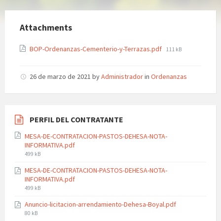
Attachments
File
BOP-Ordenanzas-Cementerio-y-Terrazas.pdf
111 kB
size:
26 de marzo de 2021
by
Administrador
in
Ordenanzas
PERFIL DEL CONTRATANTE
MESA-DE-CONTRATACION-PASTOS-DEHESA-NOTA-
INFORMATIVA.pdf
File
499 kB
size:
MESA-DE-CONTRATACION-PASTOS-DEHESA-NOTA-
INFORMATIVA.pdf
File
499 kB
size:
Anuncio-licitacion-arrendamiento-Dehesa-Boyal.pdf
File
80 kB