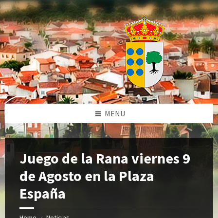
Skip
Skip
Skip
Skip
to
to
to
to
content
left
right
footer
sidebar
sidebar
MENU
Juego de la Rana viernes 9
de Agosto en la Plaza
España
Home
Noticias
/