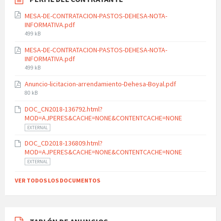
MESA-DE-CONTRATACION-PASTOS-DEHESA-NOTA-
INFORMATIVA.pdf
File
499 kB
size:
MESA-DE-CONTRATACION-PASTOS-DEHESA-NOTA-
INFORMATIVA.pdf
File
499 kB
size:
Anuncio-licitacion-arrendamiento-Dehesa-Boyal.pdf
File
80 kB
size:
DOC_CN2018-136792.html?
MOD=AJPERES&CACHE=NONE&CONTENTCACHE=NONE
EXTERNAL
DOC_CD2018-136809.html?
MOD=AJPERES&CACHE=NONE&CONTENTCACHE=NONE
EXTERNAL
VER TODOS LOS DOCUMENTOS