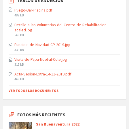
TABLÓN DE ANUNCIOS
Pliego-Bar-Piscina.pdf
File
487 kB
size:
Detalle-a-las-Voluntarias-del-Centro-de-Rehabilitacion-
scaled.jpg
File
568 kB
size:
Funcioin-de-Navidad-CP-2019.jpg
File
339 kB
size:
Visita-de-Papa-Noel-al-Cole.jpg
File
317 kB
size:
Acta-Sesion-Extra-14-11-2019.pdf
File
468 kB
size:
VER TODOS LOS DOCUMENTOS
FOTOS MÁS RECIENTES
San Buenaventura 2022