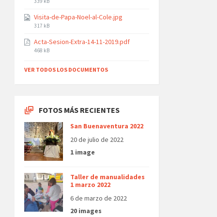
File
339 kB
size:
Visita-de-Papa-Noel-al-Cole.jpg
File
317 kB
size:
Acta-Sesion-Extra-14-11-2019.pdf
File
468 kB
size:
VER TODOS LOS DOCUMENTOS
FOTOS MÁS RECIENTES
San Buenaventura 2022
20 de julio de 2022
1 image
Taller de manualidades
1 marzo 2022
6 de marzo de 2022
20 images