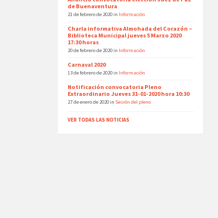
de Buenaventura
21 de febrero de 2020
in
Información
Charla informativa Almohada del Corazón –
Biblioteca Municipal jueves 5 Marzo 2020
17:30 horas
20 de febrero de 2020
in
Información
Carnaval 2020
13 de febrero de 2020
in
Información
Notificación convocatoria Pleno
Extraordinario Jueves 31-01-2020 hora 10:30
27 de enero de 2020
in
Sesión del pleno
VER TODAS LAS NOTICIAS