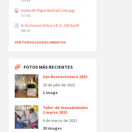
File
339 kB
size:
Visita-de-Papa-Noel-al-Cole.jpg
File
317 kB
size:
Acta-Sesion-Extra-14-11-2019.pdf
File
468 kB
size:
VER TODOS LOS DOCUMENTOS
FOTOS MÁS RECIENTES
San Buenaventura 2022
20 de julio de 2022
1 image
Taller de manualidades
1 marzo 2022
6 de marzo de 2022
20 images