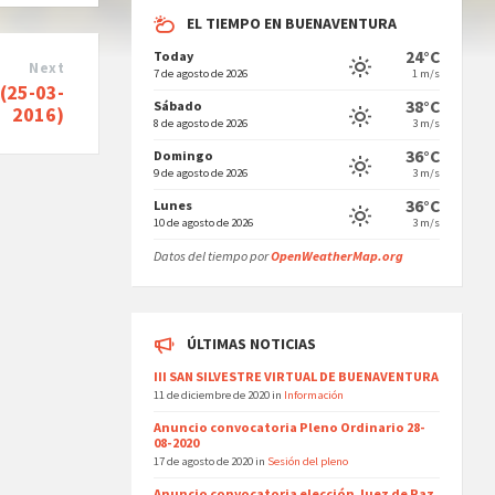
EL TIEMPO EN BUENAVENTURA
24°C
Today
Next
7 de agosto de 2026
1 m/s
(25-03-
38°C
Sábado
2016)
8 de agosto de 2026
3 m/s
36°C
Domingo
9 de agosto de 2026
3 m/s
36°C
Lunes
10 de agosto de 2026
3 m/s
Datos del tiempo por
OpenWeatherMap.org
ÚLTIMAS NOTICIAS
III SAN SILVESTRE VIRTUAL DE BUENAVENTURA
11 de diciembre de 2020
in
Información
Anuncio convocatoria Pleno Ordinario 28-
08-2020
17 de agosto de 2020
in
Sesión del pleno
Anuncio convocatoria elección Juez de Paz