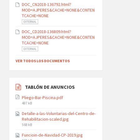
DOC_CN2018-136792.html?
MOD=AJPERES&CACHE=NONE&CONTEN
TCACHE=NONE
EXTERNAL
DOC_CD2018-136809.html?
MOD=AJPERES&CACHE=NONE&CONTEN
TCACHE=NONE
EXTERNAL
VER TODOS LOS DOCUMENTOS
TABLÓN DE ANUNCIOS
Pliego-Bar-Piscina.pdf
File
487 kB
size:
Detalle-a-las-Voluntarias-del-Centro-de-
Rehabilitacion-scaled.jpg
File
568 kB
size:
Funcioin-de-Navidad-CP-2019.jpg