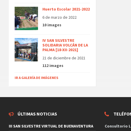
Huerto Escolar 2021-2022
6 de marzo de 2022
10 images
IV SAN SILVESTRE
SOLIDARIA VOLCÁN DE LA
PALMA [18-XII-2021]
21 de diciembre de 2021
112 images
IR A GALERÍA DE IMÁGENES
ÚLTIMAS NOTICIAS
TELÉFO
III SAN SILVESTRE VIRTUAL DE BUENAVENTURA
Consultorio L