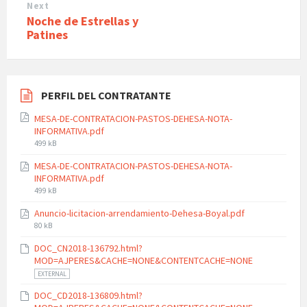
Next
Noche de Estrellas y
Patines
PERFIL DEL CONTRATANTE
MESA-DE-CONTRATACION-PASTOS-DEHESA-NOTA-
INFORMATIVA.pdf
File
499 kB
size:
MESA-DE-CONTRATACION-PASTOS-DEHESA-NOTA-
INFORMATIVA.pdf
File
499 kB
size:
Anuncio-licitacion-arrendamiento-Dehesa-Boyal.pdf
File
80 kB
size:
DOC_CN2018-136792.html?
MOD=AJPERES&CACHE=NONE&CONTENTCACHE=NONE
EXTERNAL
DOC_CD2018-136809.html?