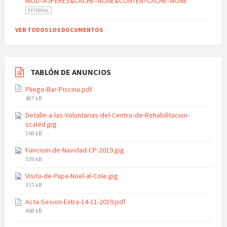
MOD=AJPERES&CACHE=NONE&CONTENTCACHE=NONE
EXTERNAL
VER TODOS LOS DOCUMENTOS
TABLÓN DE ANUNCIOS
Pliego-Bar-Piscina.pdf
File
487 kB
size:
Detalle-a-las-Voluntarias-del-Centro-de-Rehabilitacion-
scaled.jpg
File
568 kB
size:
Funcioin-de-Navidad-CP-2019.jpg
File
339 kB
size:
Visita-de-Papa-Noel-al-Cole.jpg
File
317 kB
size:
Acta-Sesion-Extra-14-11-2019.pdf
File
468 kB
size: