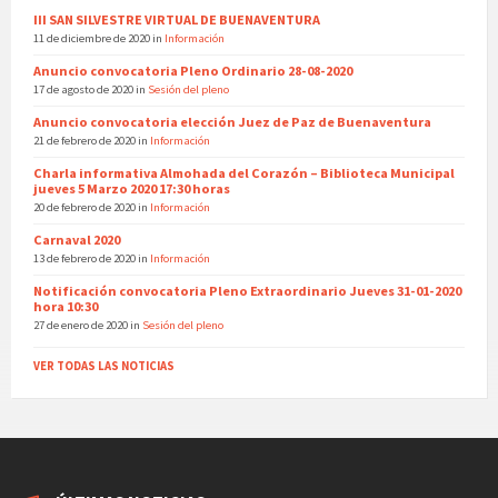
III SAN SILVESTRE VIRTUAL DE BUENAVENTURA
11 de diciembre de 2020
in
Información
Anuncio convocatoria Pleno Ordinario 28-08-2020
17 de agosto de 2020
in
Sesión del pleno
Anuncio convocatoria elección Juez de Paz de Buenaventura
21 de febrero de 2020
in
Información
Charla informativa Almohada del Corazón – Biblioteca Municipal
jueves 5 Marzo 2020 17:30 horas
20 de febrero de 2020
in
Información
Carnaval 2020
13 de febrero de 2020
in
Información
Notificación convocatoria Pleno Extraordinario Jueves 31-01-2020
hora 10:30
27 de enero de 2020
in
Sesión del pleno
VER TODAS LAS NOTICIAS