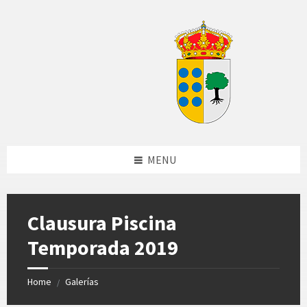
Skip
Skip
Skip
Skip
to
to
to
to
content
left
right
footer
sidebar
sidebar
MENU
Clausura Piscina
Temporada 2019
Home
Galerías
/