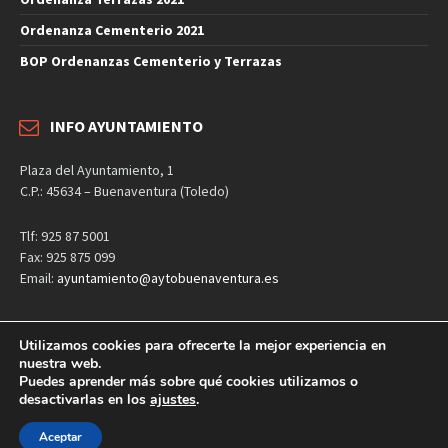
Ordenanza Cementerio 2021
BOP Ordenanzas Cementerio y Terrazas
INFO AYUNTAMIENTO
Plaza del Ayuntamiento, 1
C.P.: 45634 – Buenaventura (Toledo)
Tlf: 925 87 5001
Fax: 925 875 099
Email:
ayuntamiento@aytobuenaventura.es
Utilizamos cookies para ofrecerte la mejor experiencia en
nuestra web.
Aviso Legal
Política de privacidad
Política de cookies
Puedes aprender más sobre qué cookies utilizamos o
desactivarlas en los
ajustes
.
Página web desarrollada por
LOVE Studios
Copyright © 2026 | Ayuntamiento de Buenaventura
Aceptar