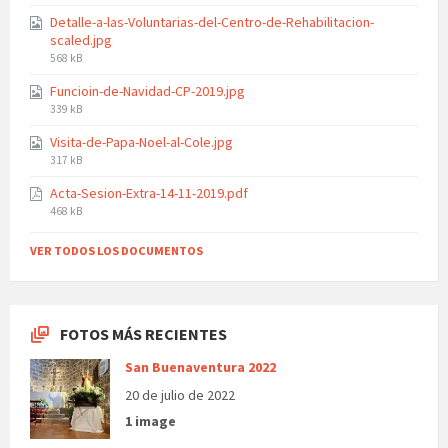
size:
Detalle-a-las-Voluntarias-del-Centro-de-Rehabilitacion-
scaled.jpg
File
568 kB
size:
Funcioin-de-Navidad-CP-2019.jpg
File
339 kB
size:
Visita-de-Papa-Noel-al-Cole.jpg
File
317 kB
size:
Acta-Sesion-Extra-14-11-2019.pdf
File
468 kB
size:
VER TODOS LOS DOCUMENTOS
FOTOS MÁS RECIENTES
San Buenaventura 2022
20 de julio de 2022
1 image