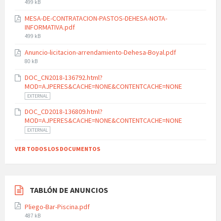
File
499 kB
size:
MESA-DE-CONTRATACION-PASTOS-DEHESA-NOTA-
INFORMATIVA.pdf
File
499 kB
size:
Anuncio-licitacion-arrendamiento-Dehesa-Boyal.pdf
File
80 kB
size:
DOC_CN2018-136792.html?
MOD=AJPERES&CACHE=NONE&CONTENTCACHE=NONE
EXTERNAL
DOC_CD2018-136809.html?
MOD=AJPERES&CACHE=NONE&CONTENTCACHE=NONE
EXTERNAL
VER TODOS LOS DOCUMENTOS
TABLÓN DE ANUNCIOS
Pliego-Bar-Piscina.pdf
File
487 kB