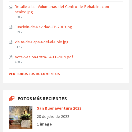
size:
Detalle-a-las-Voluntarias-del-Centro-de-Rehabilitacion-
scaled.jpg
File
568 kB
size:
Funcioin-de-Navidad-CP-2019.jpg
File
339 kB
size:
Visita-de-Papa-Noel-al-Cole.jpg
File
317 kB
size:
Acta-Sesion-Extra-14-11-2019.pdf
File
468 kB
size:
VER TODOS LOS DOCUMENTOS
FOTOS MÁS RECIENTES
San Buenaventura 2022
20 de julio de 2022
1 image