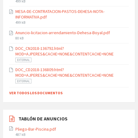
File
499 kB
size:
MESA-DE-CONTRATACION-PASTOS-DEHESA-NOTA-
INFORMATIVA.pdf
File
499 kB
size:
Anuncio-licitacion-arrendamiento-Dehesa-Boyal.pdf
File
80 kB
size:
DOC_CN2018-136792.html?
MOD=AJPERES&CACHE=NONE&CONTENTCACHE=NONE
EXTERNAL
DOC_CD2018-136809.html?
MOD=AJPERES&CACHE=NONE&CONTENTCACHE=NONE
EXTERNAL
VER TODOS LOS DOCUMENTOS
TABLÓN DE ANUNCIOS
Pliego-Bar-Piscina.pdf
File
487 kB