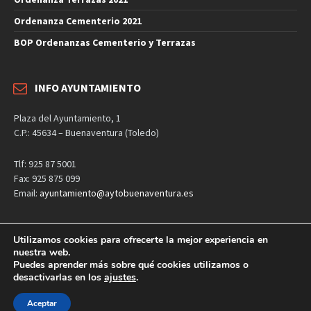
Ordenanza Cementerio 2021
BOP Ordenanzas Cementerio y Terrazas
INFO AYUNTAMIENTO
Plaza del Ayuntamiento, 1
C.P.: 45634 – Buenaventura (Toledo)
Tlf: 925 87 5001
Fax: 925 875 099
Email:
ayuntamiento@aytobuenaventura.es
Utilizamos cookies para ofrecerte la mejor experiencia en
nuestra web.
Aviso Legal
Política de privacidad
Política de cookies
Puedes aprender más sobre qué cookies utilizamos o
desactivarlas en los
ajustes
.
Página web desarrollada por
LOVE Studios
Copyright © 2026 | Ayuntamiento de Buenaventura
Aceptar