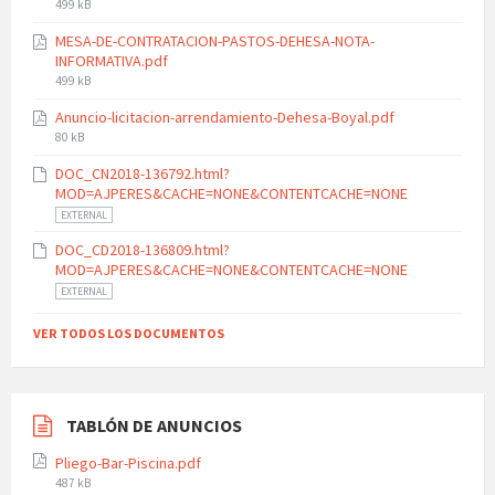
File
499 kB
size:
MESA-DE-CONTRATACION-PASTOS-DEHESA-NOTA-
INFORMATIVA.pdf
File
499 kB
size:
Anuncio-licitacion-arrendamiento-Dehesa-Boyal.pdf
File
80 kB
size:
DOC_CN2018-136792.html?
MOD=AJPERES&CACHE=NONE&CONTENTCACHE=NONE
EXTERNAL
DOC_CD2018-136809.html?
MOD=AJPERES&CACHE=NONE&CONTENTCACHE=NONE
EXTERNAL
VER TODOS LOS DOCUMENTOS
TABLÓN DE ANUNCIOS
Pliego-Bar-Piscina.pdf
File
487 kB