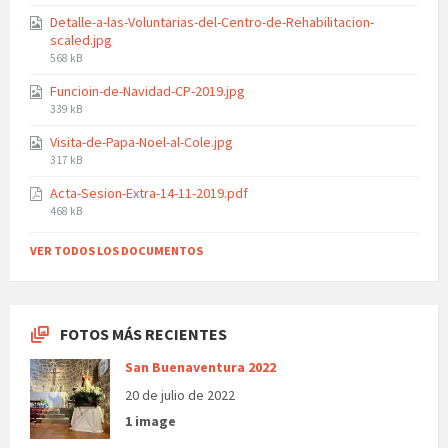
size:
Detalle-a-las-Voluntarias-del-Centro-de-Rehabilitacion-
scaled.jpg
File
568 kB
size:
Funcioin-de-Navidad-CP-2019.jpg
File
339 kB
size:
Visita-de-Papa-Noel-al-Cole.jpg
File
317 kB
size:
Acta-Sesion-Extra-14-11-2019.pdf
File
468 kB
size:
VER TODOS LOS DOCUMENTOS
FOTOS MÁS RECIENTES
San Buenaventura 2022
20 de julio de 2022
1 image