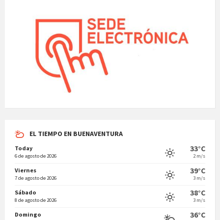
EL TIEMPO EN BUENAVENTURA
33°C
Today
6 de agosto de 2026
2 m/s
39°C
Viernes
7 de agosto de 2026
3 m/s
38°C
Sábado
8 de agosto de 2026
3 m/s
36°C
Domingo