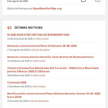
9 de agosto de 2026
3 m/s
Datos del tiempo por
OpenWeatherMap.org
ÚLTIMAS NOTICIAS
III SAN SILVESTRE VIRTUAL DE BUENAVENTURA
11 de diciembre de 2020
in
Información
Anuncio convocatoria Pleno Ordinario 28-08-2020
17 de agosto de 2020
in
Sesión del pleno
Anuncio convocatoria elección Juez de Paz de Buenaventura
21 de febrero de 2020
in
Información
Charla informativa Almohada del Corazón – Biblioteca Municipal
jueves 5 Marzo 2020 17:30 horas
20 de febrero de 2020
in
Información
Carnaval 2020
13 de febrero de 2020
in
Información
Notificación convocatoria Pleno Extraordinario Jueves 31-01-2020
hora 10:30
27 de enero de 2020
in
Sesión del pleno