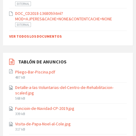
EXTERNAL
DOC_CD2018-136809.html?
MOD=AJPERES&CACHE=NONE&CONTENTCACHE=NONE
EXTERNAL
VER TODOS LOS DOCUMENTOS
TABLÓN DE ANUNCIOS
Pliego-Bar-Piscina.pdf
File
487 kB
size:
Detalle-a-las-Voluntarias-del-Centro-de-Rehabilitacion-
scaled.jpg
File
568 kB
size:
Funcioin-de-Navidad-CP-2019.jpg
File
339 kB
size:
Visita-de-Papa-Noel-al-Cole.jpg
File
317 kB
size: