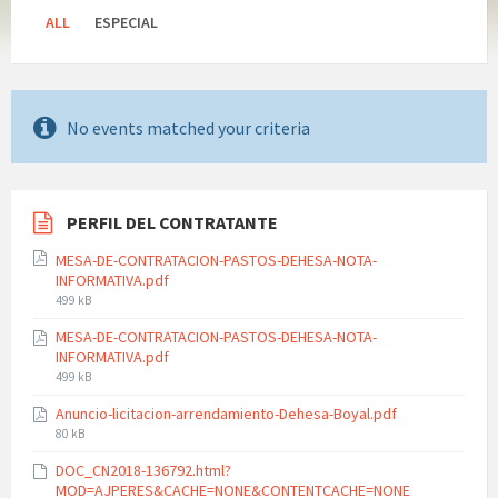
ALL
ESPECIAL
No events matched your criteria
PERFIL DEL CONTRATANTE
MESA-DE-CONTRATACION-PASTOS-DEHESA-NOTA-
INFORMATIVA.pdf
File
499 kB
size:
MESA-DE-CONTRATACION-PASTOS-DEHESA-NOTA-
INFORMATIVA.pdf
File
499 kB
size:
Anuncio-licitacion-arrendamiento-Dehesa-Boyal.pdf
File
80 kB
size:
DOC_CN2018-136792.html?
MOD=AJPERES&CACHE=NONE&CONTENTCACHE=NONE