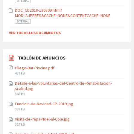
EXTERNAL
DOC_CD2018-136809.html?
MOD=AJPERES&CACHE=NONE&CONTENTCACHE=NONE
EXTERNAL
VER TODOS LOS DOCUMENTOS
TABLÓN DE ANUNCIOS
Pliego-Bar-Piscina.pdf
File
487 kB
size:
Detalle-a-las-Voluntarias-del-Centro-de-Rehabilitacion-
scaled.jpg
File
568 kB
size:
Funcioin-de-Navidad-CP-2019.jpg
File
339 kB
size:
Visita-de-Papa-Noel-al-Cole.jpg
File
317 kB
size: