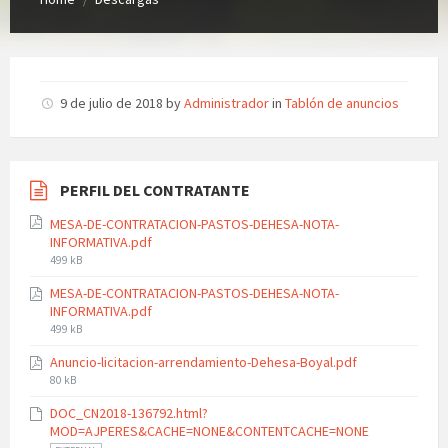
9 de julio de 2018
by
Administrador
in
Tablón de anuncios
PERFIL DEL CONTRATANTE
MESA-DE-CONTRATACION-PASTOS-DEHESA-NOTA-
INFORMATIVA.pdf
File
499 kB
size:
MESA-DE-CONTRATACION-PASTOS-DEHESA-NOTA-
INFORMATIVA.pdf
File
499 kB
size:
Anuncio-licitacion-arrendamiento-Dehesa-Boyal.pdf
File
80 kB
size:
DOC_CN2018-136792.html?
MOD=AJPERES&CACHE=NONE&CONTENTCACHE=NONE