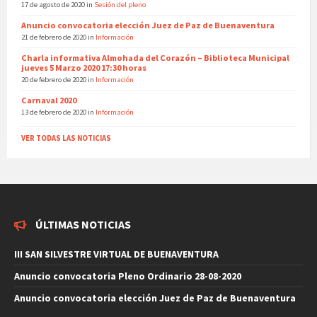
17 de agosto de 2020
in
Sesión del pleno
Anuncio convocatoria elección Juez de Paz de Buenaventura
21 de febrero de 2020
in
Información
Charla informativa Almohada del Corazón – Biblioteca Municipal
jueves 5 Marzo 2020 17:30 horas
20 de febrero de 2020
in
Información
Carnaval 2020
13 de febrero de 2020
in
Información
VER TODAS LAS NOTICIAS
ÚLTIMAS NOTICIAS
III SAN SILVESTRE VIRTUAL DE BUENAVENTURA
Anuncio convocatoria Pleno Ordinario 28-08-2020
Anuncio convocatoria elección Juez de Paz de Buenaventura