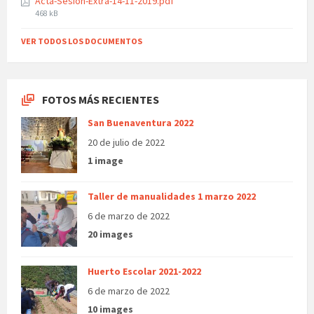
Acta-Sesion-Extra-14-11-2019.pdf
File
468 kB
size:
VER TODOS LOS DOCUMENTOS
FOTOS MÁS RECIENTES
San Buenaventura 2022
20 de julio de 2022
1 image
Taller de manualidades 1 marzo 2022
6 de marzo de 2022
20 images
Huerto Escolar 2021-2022
6 de marzo de 2022
10 images