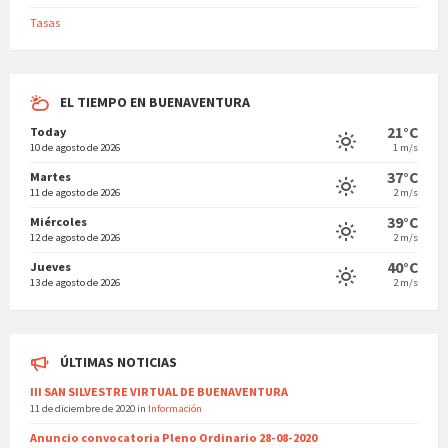
Tasas
EL TIEMPO EN BUENAVENTURA
21°C
Today
10 de agosto de 2026
1 m/s
37°C
Martes
11 de agosto de 2026
2 m/s
39°C
Miércoles
12 de agosto de 2026
2 m/s
40°C
Jueves
13 de agosto de 2026
2 m/s
ÚLTIMAS NOTICIAS
III SAN SILVESTRE VIRTUAL DE BUENAVENTURA
11 de diciembre de 2020
in
Información
Anuncio convocatoria Pleno Ordinario 28-08-2020