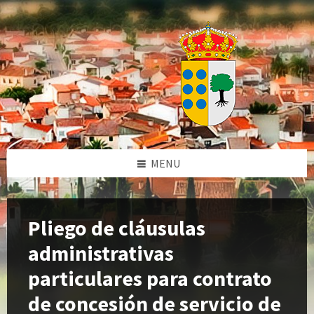
Skip
Skip
Skip
Skip
to
to
to
to
content
left
right
footer
sidebar
sidebar
MENU
Pliego de cláusulas
administrativas
particulares para contrato
de concesión de servicio de