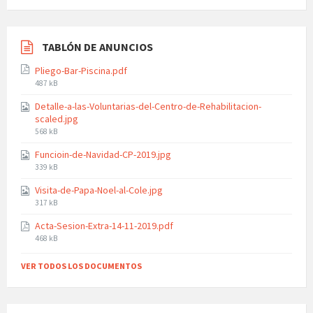
TABLÓN DE ANUNCIOS
Pliego-Bar-Piscina.pdf
File
487 kB
size:
Detalle-a-las-Voluntarias-del-Centro-de-Rehabilitacion-
scaled.jpg
File
568 kB
size:
Funcioin-de-Navidad-CP-2019.jpg
File
339 kB
size:
Visita-de-Papa-Noel-al-Cole.jpg
File
317 kB
size:
Acta-Sesion-Extra-14-11-2019.pdf
File
468 kB
size:
VER TODOS LOS DOCUMENTOS