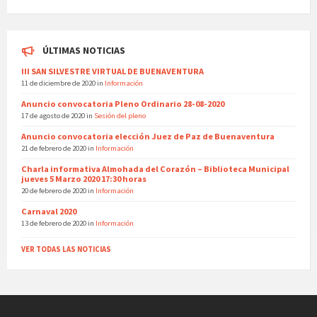
ÚLTIMAS NOTICIAS
III SAN SILVESTRE VIRTUAL DE BUENAVENTURA
11 de diciembre de 2020
in
Información
Anuncio convocatoria Pleno Ordinario 28-08-2020
17 de agosto de 2020
in
Sesión del pleno
Anuncio convocatoria elección Juez de Paz de Buenaventura
21 de febrero de 2020
in
Información
Charla informativa Almohada del Corazón – Biblioteca Municipal
jueves 5 Marzo 2020 17:30 horas
20 de febrero de 2020
in
Información
Carnaval 2020
13 de febrero de 2020
in
Información
VER TODAS LAS NOTICIAS