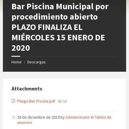
Bar Piscina Municipal por
procedimiento abierto
PLAZO FINALIZA EL
MIÉRCOLES 15 ENERO DE
2020
Home
Descargas
/
Attachments
File
Pliego-Bar-Piscina.pdf
487 kB
size:
26 de diciembre de 2019
by
Administrador
in
Tablón de
anuncios