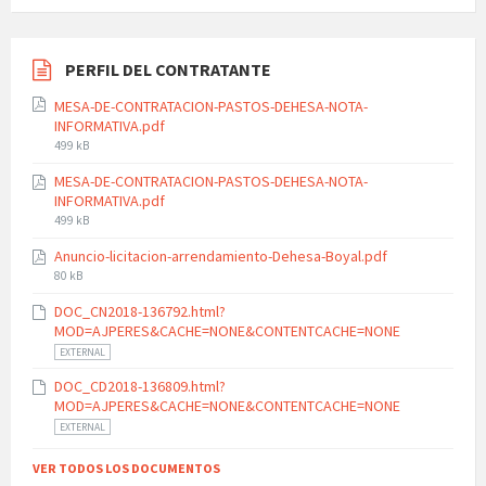
PERFIL DEL CONTRATANTE
MESA-DE-CONTRATACION-PASTOS-DEHESA-NOTA-
INFORMATIVA.pdf
File
499 kB
size:
MESA-DE-CONTRATACION-PASTOS-DEHESA-NOTA-
INFORMATIVA.pdf
File
499 kB
size:
Anuncio-licitacion-arrendamiento-Dehesa-Boyal.pdf
File
80 kB
size:
DOC_CN2018-136792.html?
MOD=AJPERES&CACHE=NONE&CONTENTCACHE=NONE
EXTERNAL
DOC_CD2018-136809.html?
MOD=AJPERES&CACHE=NONE&CONTENTCACHE=NONE
EXTERNAL
VER TODOS LOS DOCUMENTOS