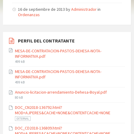
16 de septiembre de 2013
by
Administrador
in
Ordenanzas
PERFIL DEL CONTRATANTE
MESA-DE-CONTRATACION-PASTOS-DEHESA-NOTA-
INFORMATIVA.pdf
File
499 kB
size:
MESA-DE-CONTRATACION-PASTOS-DEHESA-NOTA-
INFORMATIVA.pdf
File
499 kB
size:
Anuncio-licitacion-arrendamiento-Dehesa-Boyal.pdf
File
80 kB
size:
DOC_CN2018-136792.html?
MOD=AJPERES&CACHE=NONE&CONTENTCACHE=NONE
EXTERNAL
DOC_CD2018-136809.html?
MOD=AJPERES&CACHE=NONE&CONTENTCACHE=NONE