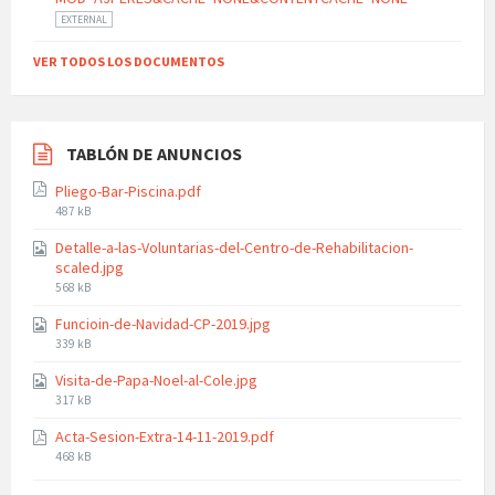
EXTERNAL
VER TODOS LOS DOCUMENTOS
TABLÓN DE ANUNCIOS
Pliego-Bar-Piscina.pdf
File
487 kB
size:
Detalle-a-las-Voluntarias-del-Centro-de-Rehabilitacion-
scaled.jpg
File
568 kB
size:
Funcioin-de-Navidad-CP-2019.jpg
File
339 kB
size:
Visita-de-Papa-Noel-al-Cole.jpg
File
317 kB
size:
Acta-Sesion-Extra-14-11-2019.pdf
File
468 kB
size: