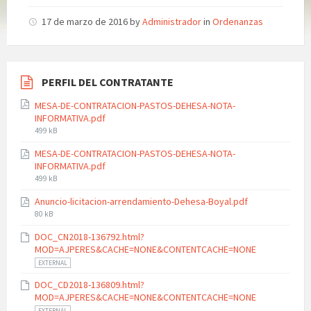
17 de marzo de 2016
by
Administrador
in
Ordenanzas
PERFIL DEL CONTRATANTE
MESA-DE-CONTRATACION-PASTOS-DEHESA-NOTA-
INFORMATIVA.pdf
File
499 kB
size:
MESA-DE-CONTRATACION-PASTOS-DEHESA-NOTA-
INFORMATIVA.pdf
File
499 kB
size:
Anuncio-licitacion-arrendamiento-Dehesa-Boyal.pdf
File
80 kB
size:
DOC_CN2018-136792.html?
MOD=AJPERES&CACHE=NONE&CONTENTCACHE=NONE
EXTERNAL
DOC_CD2018-136809.html?
MOD=AJPERES&CACHE=NONE&CONTENTCACHE=NONE