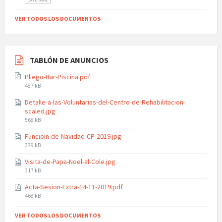
EXTERNAL
VER TODOS LOS DOCUMENTOS
TABLÓN DE ANUNCIOS
Pliego-Bar-Piscina.pdf
File
487 kB
size:
Detalle-a-las-Voluntarias-del-Centro-de-Rehabilitacion-
scaled.jpg
File
568 kB
size:
Funcioin-de-Navidad-CP-2019.jpg
File
339 kB
size:
Visita-de-Papa-Noel-al-Cole.jpg
File
317 kB
size:
Acta-Sesion-Extra-14-11-2019.pdf
File
468 kB
size:
VER TODOS LOS DOCUMENTOS