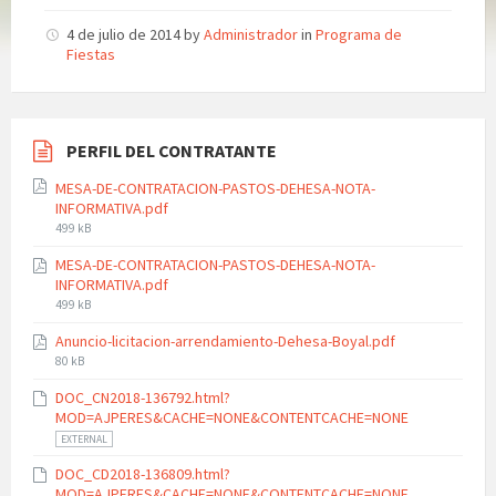
4 de julio de 2014
by
Administrador
in
Programa de
Fiestas
PERFIL DEL CONTRATANTE
MESA-DE-CONTRATACION-PASTOS-DEHESA-NOTA-
INFORMATIVA.pdf
File
499 kB
size:
MESA-DE-CONTRATACION-PASTOS-DEHESA-NOTA-
INFORMATIVA.pdf
File
499 kB
size:
Anuncio-licitacion-arrendamiento-Dehesa-Boyal.pdf
File
80 kB
size:
DOC_CN2018-136792.html?
MOD=AJPERES&CACHE=NONE&CONTENTCACHE=NONE
EXTERNAL
DOC_CD2018-136809.html?
MOD=AJPERES&CACHE=NONE&CONTENTCACHE=NONE