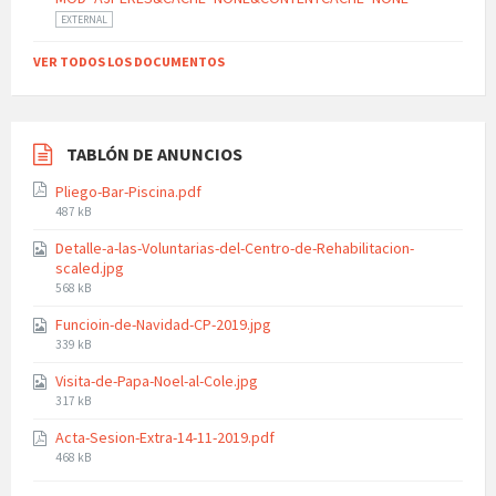
EXTERNAL
VER TODOS LOS DOCUMENTOS
TABLÓN DE ANUNCIOS
Pliego-Bar-Piscina.pdf
File
487 kB
size:
Detalle-a-las-Voluntarias-del-Centro-de-Rehabilitacion-
scaled.jpg
File
568 kB
size:
Funcioin-de-Navidad-CP-2019.jpg
File
339 kB
size:
Visita-de-Papa-Noel-al-Cole.jpg
File
317 kB
size:
Acta-Sesion-Extra-14-11-2019.pdf
File
468 kB
size: