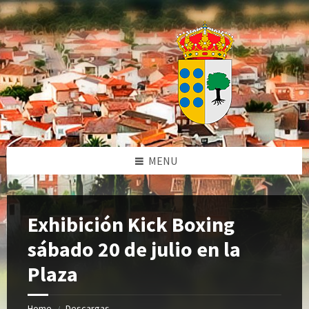
Skip
Skip
Skip
Skip
to
to
to
to
content
left
right
footer
sidebar
sidebar
MENU
Exhibición Kick Boxing
sábado 20 de julio en la
Plaza
Home
Descargas
/