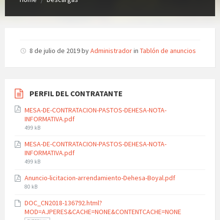
8 de julio de 2019
by
Administrador
in
Tablón de anuncios
PERFIL DEL CONTRATANTE
MESA-DE-CONTRATACION-PASTOS-DEHESA-NOTA-
INFORMATIVA.pdf
File
499 kB
size:
MESA-DE-CONTRATACION-PASTOS-DEHESA-NOTA-
INFORMATIVA.pdf
File
499 kB
size:
Anuncio-licitacion-arrendamiento-Dehesa-Boyal.pdf
File
80 kB
size:
DOC_CN2018-136792.html?
MOD=AJPERES&CACHE=NONE&CONTENTCACHE=NONE