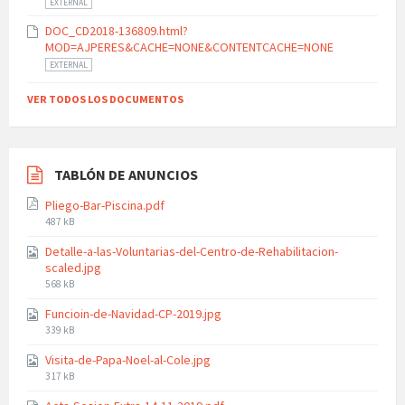
EXTERNAL
DOC_CD2018-136809.html?
MOD=AJPERES&CACHE=NONE&CONTENTCACHE=NONE
EXTERNAL
VER TODOS LOS DOCUMENTOS
TABLÓN DE ANUNCIOS
Pliego-Bar-Piscina.pdf
File
487 kB
size:
Detalle-a-las-Voluntarias-del-Centro-de-Rehabilitacion-
scaled.jpg
File
568 kB
size:
Funcioin-de-Navidad-CP-2019.jpg
File
339 kB
size:
Visita-de-Papa-Noel-al-Cole.jpg
File
317 kB
size: