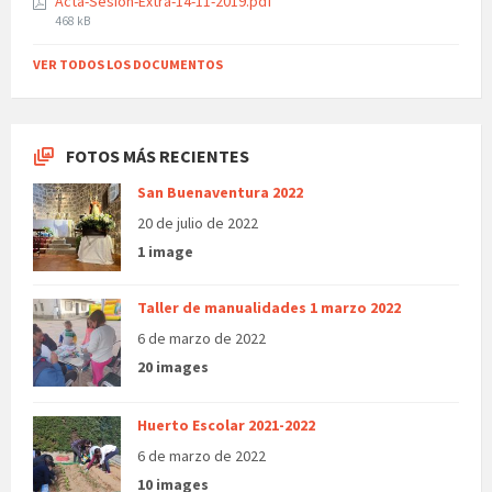
Acta-Sesion-Extra-14-11-2019.pdf
File
468 kB
size:
VER TODOS LOS DOCUMENTOS
FOTOS MÁS RECIENTES
San Buenaventura 2022
20 de julio de 2022
1 image
Taller de manualidades 1 marzo 2022
6 de marzo de 2022
20 images
Huerto Escolar 2021-2022
6 de marzo de 2022
10 images