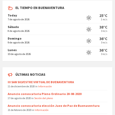
EL TIEMPO EN BUENAVENTURA
25°C
Today
7 de agosto de 2026
1 m/s
38°C
Sábado
8 de agosto de 2026
3 m/s
36°C
Domingo
9 de agosto de 2026
3 m/s
36°C
Lunes
10 de agosto de 2026
3 m/s
ÚLTIMAS NOTICIAS
III SAN SILVESTRE VIRTUAL DE BUENAVENTURA
11 de diciembre de 2020
in
Información
Anuncio convocatoria Pleno Ordinario 28-08-2020
17 de agosto de 2020
in
Sesión del pleno
Anuncio convocatoria elección Juez de Paz de Buenaventura
21 de febrero de 2020
in
Información