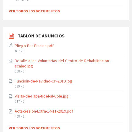
EXTERNAL
VER TODOS LOS DOCUMENTOS
TABLÓN DE ANUNCIOS
Pliego-Bar-Piscina.pdf
File
487 kB
size:
Detalle-a-las-Voluntarias-del-Centro-de-Rehabilitacion-
scaled.jpg
File
568 kB
size:
Funcioin-de-Navidad-CP-2019.jpg
File
339 kB
size:
Visita-de-Papa-Noel-al-Cole.jpg
File
317 kB
size:
Acta-Sesion-Extra-14-11-2019.pdf
File
468 kB
size:
VER TODOS LOS DOCUMENTOS