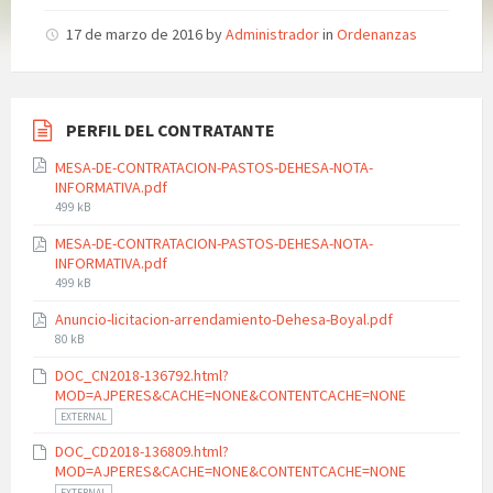
17 de marzo de 2016
by
Administrador
in
Ordenanzas
PERFIL DEL CONTRATANTE
MESA-DE-CONTRATACION-PASTOS-DEHESA-NOTA-
INFORMATIVA.pdf
File
499 kB
size:
MESA-DE-CONTRATACION-PASTOS-DEHESA-NOTA-
INFORMATIVA.pdf
File
499 kB
size:
Anuncio-licitacion-arrendamiento-Dehesa-Boyal.pdf
File
80 kB
size:
DOC_CN2018-136792.html?
MOD=AJPERES&CACHE=NONE&CONTENTCACHE=NONE
EXTERNAL
DOC_CD2018-136809.html?
MOD=AJPERES&CACHE=NONE&CONTENTCACHE=NONE