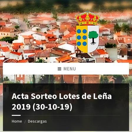
Skip
Skip
Skip
Skip
to
to
to
to
content
left
right
footer
sidebar
sidebar
MENU
Acta Sorteo Lotes de Leña
2019 (30-10-19)
Home
Descargas
/