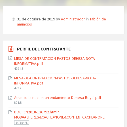
31 de octubre de 2019
by
Administrador
in
Tablón de
anuncios
PERFIL DEL CONTRATANTE
MESA-DE-CONTRATACION-PASTOS-DEHESA-NOTA-
INFORMATIVA.pdf
File
499 kB
size:
MESA-DE-CONTRATACION-PASTOS-DEHESA-NOTA-
INFORMATIVA.pdf
File
499 kB
size:
Anuncio-licitacion-arrendamiento-Dehesa-Boyal.pdf
File
80 kB
size:
DOC_CN2018-136792.html?
MOD=AJPERES&CACHE=NONE&CONTENTCACHE=NONE
EXTERNAL