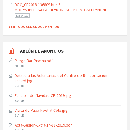
DOC_CD2018-136809.html?
MOD=AJPERES&CACHE=NONE&CONTENTCACHE=NONE
EXTERNAL
VER TODOS LOS DOCUMENTOS
TABLÓN DE ANUNCIOS
Pliego-Bar-Piscina.pdf
File
487 kB
size:
Detalle-a-las-Voluntarias-del-Centro-de-Rehabilitacion-
scaled.jpg
File
568 kB
size:
Funcioin-de-Navidad-CP-2019.jpg
File
339 kB
size:
Visita-de-Papa-Noel-al-Cole.jpg
File
317 kB
size:
Acta-Sesion-Extra-14-11-2019.pdf