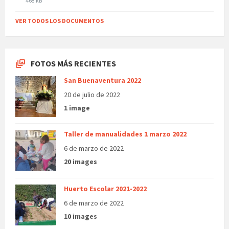
File
468 kB
size:
VER TODOS LOS DOCUMENTOS
FOTOS MÁS RECIENTES
San Buenaventura 2022
20 de julio de 2022
1 image
Taller de manualidades 1 marzo 2022
6 de marzo de 2022
20 images
Huerto Escolar 2021-2022
6 de marzo de 2022
10 images